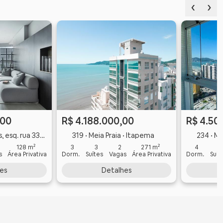
‹
›
R$ 4.188.000,00
R$ 4.50
,00
319 • Meia Praia • Itapema
234 • Me
 • Meia Praia • Itapema
3
3
2
271 m²
4
4
128 m²
Dorm.
Suítes
Vagas
Área Privativa
Dorm.
Suít
s
Área Privativa
Detalhes
es