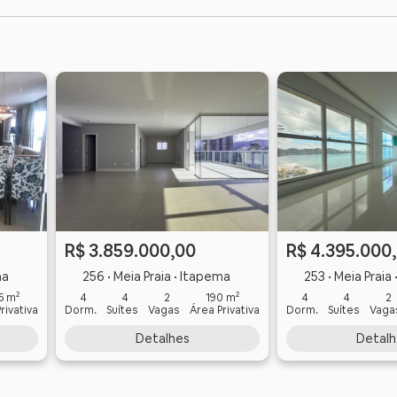
R$ 3.859.000,00
R$ 4.395.000
ma
256 • Meia Praia • Itapema
253 • Meia Praia
6 m²
4
4
2
190 m²
4
4
2
rivativa
Dorm.
Suítes
Vagas
Área Privativa
Dorm.
Suítes
Vaga
Detalhes
Detalh