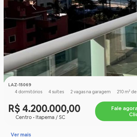
LAZ-15069
4 dormitórios
4 suítes
2 vagas na garagem
210 m² de 
R$ 4.200.000,00
Fale agor
Cl
Centro • Itapema / SC
Ver mais