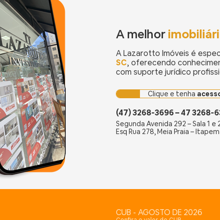
A melhor
imobiliár
A Lazarotto Imóveis é espec
SC
, oferecendo conhecimen
com suporte jurídico profiss
Clique e tenha
acesso
(47) 3268-3696 – 47 3268-
Segunda Avenida 292 – Sala 1 e 
Esq Rua 278, Meia Praia – Itapem
CUB - AGOSTO DE 2026