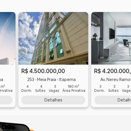
R$ 4.500.000,00
R$ 4.200.000
ma
253 • Meia Praia • Itapema
Av. Nereu Ramos, esq. rua 334
 m²
4
4
3
180 m²
3
3
3
rivativa
Dorm.
Suítes
Vagas
Área Privativa
Dorm.
Suítes
Vaga
Detalhes
Detalh