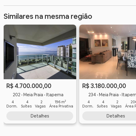
Similares na mesma região
R$ 4.700.000,00
R$ 3.180.000,00
202 • Meia Praia • Itapema
234 • Meia Praia • Itape
4
4
2
196 m²
4
4
2
20
Dorm.
Suítes
Vagas
Área Privativa
Dorm.
Suítes
Vagas
Área P
Detalhes
Detalhes