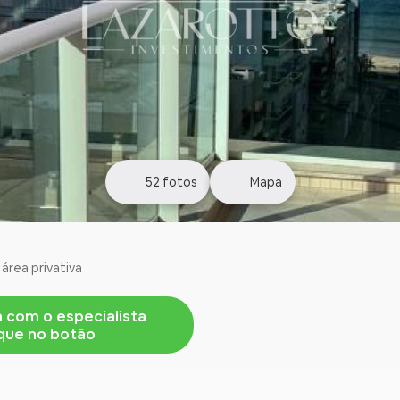
52
fotos
Mapa
área privativa
a com o especialista
ique no botão