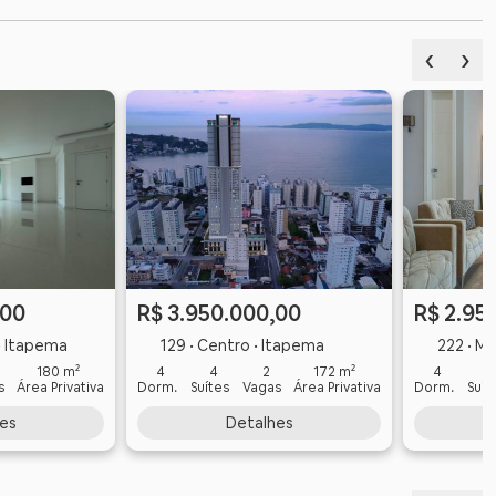
‹
›
,00
R$ 3.950.000,00
R$ 2.95
 • Itapema
129 • Centro • Itapema
222 • Me
180 m²
4
4
2
172 m²
4
4
s
Área Privativa
Dorm.
Suítes
Vagas
Área Privativa
Dorm.
Suít
es
Detalhes