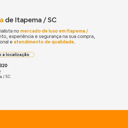
ia
de Itapema / SC
ialista no
mercado de luxo em Itapema /
to, experiência e segurança na sua compra,
ional e
atendimento de qualidade
.
 a localização
6320
2
a / SC