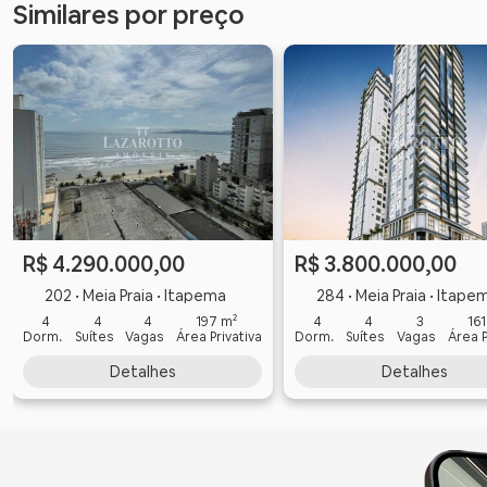
Similares por preço
R$ 4.290.000,00
R$ 3.800.000,00
202 • Meia Praia • Itapema
284 • Meia Praia • Itape
4
4
4
197 m²
4
4
3
161
Dorm.
Suítes
Vagas
Área Privativa
Dorm.
Suítes
Vagas
Área P
Detalhes
Detalhes