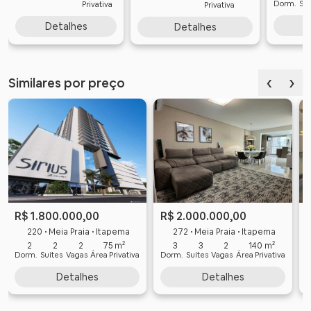
Dorm.
Suí
Privativa
Privativa
Detalhes
Detalhes
‹
›
Similares por preço
R$ 1.800.000,00
R$ 2.000.000,00
220 • Meia Praia • Itapema
272 • Meia Praia • Itapema
2
2
2
75 m²
3
3
2
140 m²
Dorm.
Suítes
Vagas
Área Privativa
Dorm.
Suítes
Vagas
Área Privativa
D
Detalhes
Detalhes