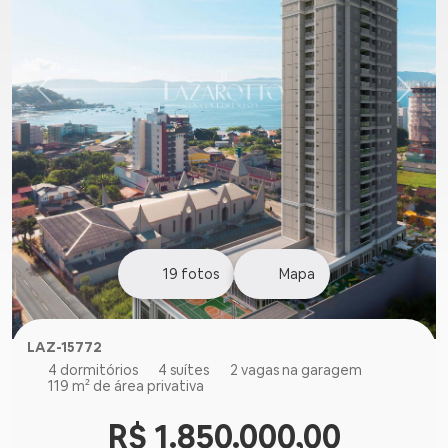
19
fotos
Mapa
LAZ-15772
4 dormitórios
4 suítes
2 vagas na garagem
119 m² de área privativa
R$ 1.850.000,00