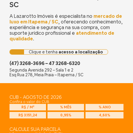
SC
A Lazarotto Imóveis é especialista no
mercado de
luxo em Itapema / SC
, oferecendo conhecimento,
experiência e segurança na sua compra, com
suporte jurídico profissional e
atendimento de
qualidade
.
Clique e tenha
acesso a localização
(47) 3268-3696 – 47 3268-6320
Segunda Avenida 292 – Sala 1 e 2
Esq Rua 278, Meia Praia – Itapema / SC
CUB - AGOSTO DE 2026
Confira o valor do CUB
R$ / M²
% MÊS
% ANO
R$ 3.151,24
0,95%
4,60%
CALCULE SUA PARCELA