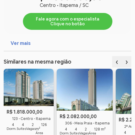
Centro • Itapema / SC
Fale agora com o especialista
Clique no botão
Ver mais
‹
›
Similares na mesma região
R$ 1.818.000,00
R$ 2.082.000,00
123 • Centro • Itapema
R$ 2.2
306 • Meia Praia • Itapema
4
4
2
126
2ª Aveni
Dorm.
Suítes
Vagas
m²
4
4
2
128 m²
4
Área
Dorm.
Suítes
Vagas
Área