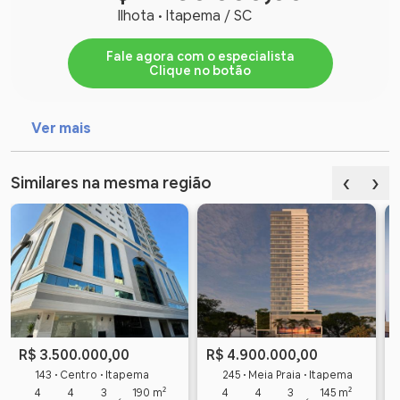
Ilhota • Itapema / SC
Fale agora com o especialista
Clique no botão
Ver mais
‹
›
Similares na mesma região
R$ 3.500.000,00
R$ 4.900.000,00
143 • Centro • Itapema
245 • Meia Praia • Itapema
4
4
3
190 m²
4
4
3
145 m²