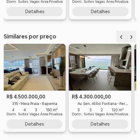
Dorm.
Suítes
Vagas
Área Privativa
Dorm.
Suítes
Vagas
Área Privativa
D
Detalhes
Detalhes
‹
›
Similares por preço
R$ 4.500.000,00
R$ 4.300.000,00
315 • Meia Praia • Itapema
Av. Sen. Atílio Fontana • Perequê • Porto Belo
4
4
3
150 m²
3
3
2
120 m²
Dorm.
Suítes
Vagas
Área Privativa
Dorm.
Suítes
Vagas
Área Privativa
D
Detalhes
Detalhes