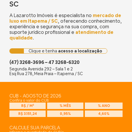
SC
A Lazarotto Imóveis é especialista no
mercado de
luxo em Itapema / SC
, oferecendo conhecimento,
experiência e segurança na sua compra, com
suporte jurídico profissional e
atendimento de
qualidade
.
Clique e tenha
acesso a localização
(47) 3268-3696 – 47 3268-6320
Segunda Avenida 292 – Sala 1 e 2
Esq Rua 278, Meia Praia – Itapema / SC
CUB - AGOSTO DE 2026
Confira o valor do CUB
R$ / M²
% MÊS
% ANO
R$ 3.151,24
0,95%
4,60%
CALCULE SUA PARCELA