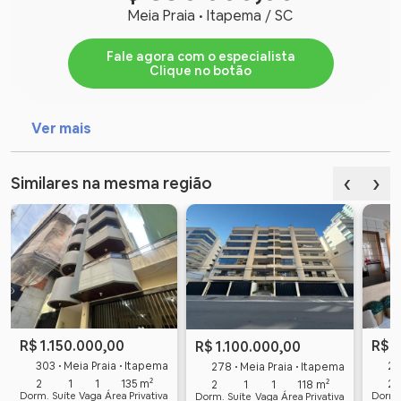
Meia Praia • Itapema / SC
Fale agora com o especialista
Clique no botão
Ver mais
‹
›
Similares na mesma região
R$ 1.150.000,00
R$ 1
R$ 1.100.000,00
303 • Meia Praia • Itapema
284
278 • Meia Praia • Itapema
2
1
1
135 m²
2
2
1
1
118 m²
Dorm.
Suíte
Vaga
Área Privativa
Dorm.
Dorm.
Suíte
Vaga
Área Privativa