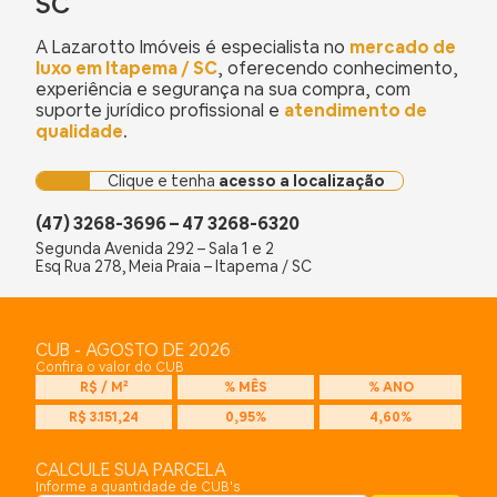
SC
A Lazarotto Imóveis é especialista no
mercado de
luxo em Itapema / SC
, oferecendo conhecimento,
experiência e segurança na sua compra, com
suporte jurídico profissional e
atendimento de
qualidade
.
Clique e tenha
acesso a localização
(47) 3268-3696 – 47 3268-6320
Segunda Avenida 292 – Sala 1 e 2
Esq Rua 278, Meia Praia – Itapema / SC
CUB - AGOSTO DE 2026
Confira o valor do CUB
R$ / M²
% MÊS
% ANO
R$ 3.151,24
0,95%
4,60%
CALCULE SUA PARCELA
Informe a quantidade de CUB's