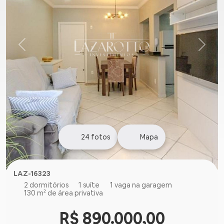
24
fotos
Mapa
LAZ-16323
2 dormitórios
1 suíte
1 vaga na garagem
130 m² de área privativa
R$ 890.000,00