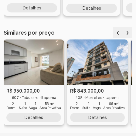
Detalhes
Detalhes
‹
›
Similares por preço
R$ 950.000,00
R$ 843.000,00
607 • Tabuleiro • Itapema
408 • Morretes • Itapema
2
1
1
53 m²
2
1
1
66 m²
Dorm.
Suíte
Vaga
Área Privativa
Dorm.
Suíte
Vaga
Área Privativa
D
Detalhes
Detalhes