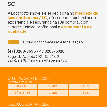
SC
A Lazarotto Imóveis é especialista no
mercado de
luxo em Itapema / SC
, oferecendo conhecimento,
experiência e segurança na sua compra, com
suporte jurídico profissional e
atendimento de
qualidade
.
Clique e tenha
acesso a localização
(47) 3268-3696 – 47 3268-6320
Segunda Avenida 292 – Sala 1 e 2
Esq Rua 278, Meia Praia – Itapema / SC
CUB - AGOSTO DE 2026
Confira o valor do CUB
R$ / M²
% MÊS
% ANO
R$ 3.151,24
0,95%
4,60%
CALCULE SUA PARCELA