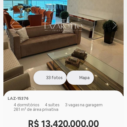
33
fotos
Mapa
LAZ-15376
4 dormitórios
4 suítes
3 vagas na garagem
281 m² de área privativa
R$ 13.420.000,00