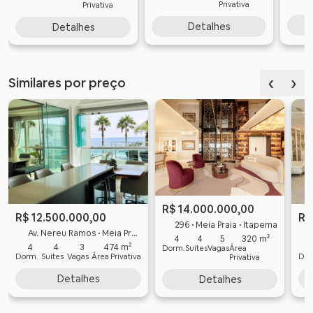
Privativa
Privativa
Detalhes
Detalhes
‹
›
Similares por preço
R$ 14.000.000,00
R$ 12.500.000,00
R$
296 • Meia Praia • Itapema
Av. Nereu Ramos • Meia Praia • Itapema
A
4
4
5
320 m²
4
4
3
474 m²
Dorm.
Suítes
Vagas
Área
Dorm.
Suítes
Vagas
Área Privativa
Dor
Privativa
Detalhes
Detalhes