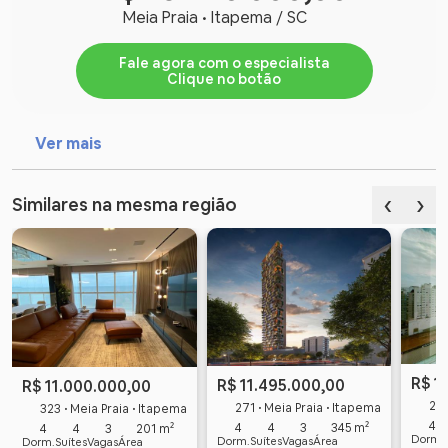
Meia Praia • Itapema / SC
Fale agora com o especialista
Clique no botão
Ver mais
‹
›
Similares na mesma região
R$ 1
R$ 11.495.000,00
R$ 11.000.000,00
211
271 • Meia Praia • Itapema
323 • Meia Praia • Itapema
4
4
4
3
345 m²
4
4
3
201 m²
Dorm.
Dorm.
Suítes
Vagas
Área
Dorm.
Suítes
Vagas
Área