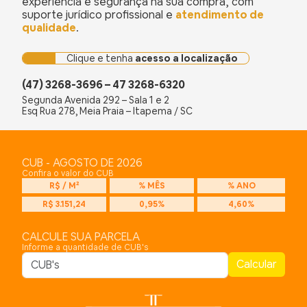
experiência e segurança na sua compra, com
suporte jurídico profissional e
atendimento de
qualidade
.
Clique e tenha
acesso a localização
(47) 3268-3696 – 47 3268-6320
Segunda Avenida 292 – Sala 1 e 2
Esq Rua 278, Meia Praia – Itapema / SC
CUB - AGOSTO DE 2026
Confira o valor do CUB
R$ / M²
% MÊS
% ANO
R$ 3.151,24
0,95%
4,60%
CALCULE SUA PARCELA
Informe a quantidade de CUB's
Calcular