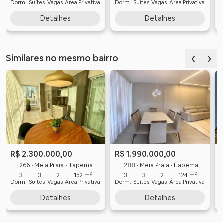
Dorm.
Suítes
Vagas
Área Privativa
Dorm.
Suítes
Vagas
Área Privativa
D
Detalhes
Detalhes
‹
›
Similares no mesmo bairro
R$ 2.300.000,00
R$ 1.990.000,00
266 • Meia Praia • Itapema
288 • Meia Praia • Itapema
3
3
2
152 m²
3
3
2
124 m²
Dorm.
Suítes
Vagas
Área Privativa
Dorm.
Suítes
Vagas
Área Privativa
D
Detalhes
Detalhes