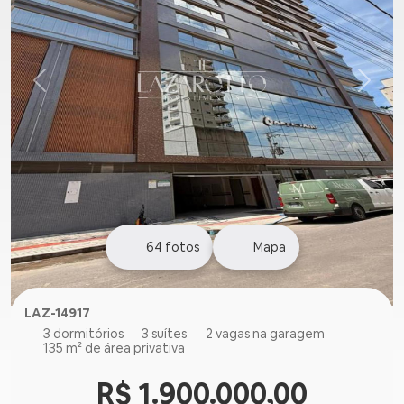
64
fotos
Mapa
LAZ-14917
3 dormitórios
3 suítes
2 vagas na garagem
135 m² de área privativa
R$ 1.900.000,00