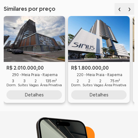
‹
›
Similares por preço
R$ 2.010.000,00
R$ 1.800.000,00
290 • Meia Praia • Itapema
220 • Meia Praia • Itapema
3
3
2
135 m²
2
2
2
75 m²
Dorm.
Suítes
Vagas
Área Privativa
Dorm.
Suítes
Vagas
Área Privativa
D
Detalhes
Detalhes