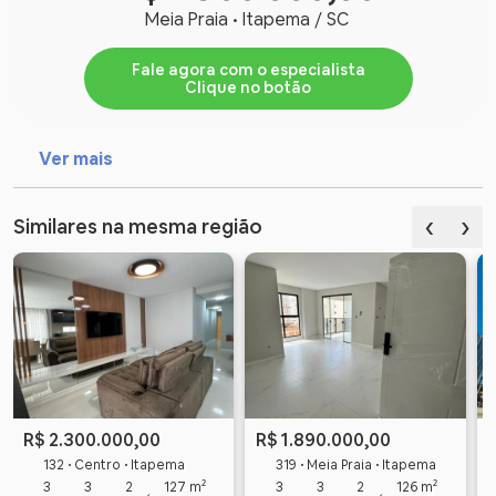
Meia Praia • Itapema / SC
Fale agora com o especialista
Clique no botão
Ver mais
‹
›
Similares na mesma região
R$ 2.300.000,00
R$ 1.890.000,00
132 • Centro • Itapema
319 • Meia Praia • Itapema
3
3
2
127 m²
3
3
2
126 m²