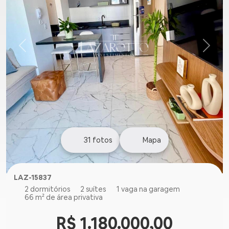
31
fotos
Mapa
LAZ-15837
2 dormitórios
2 suítes
1 vaga na garagem
66 m² de área privativa
R$ 1.180.000,00