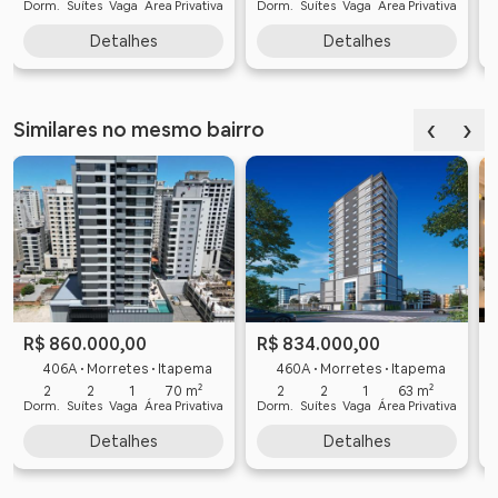
Dorm.
Suítes
Vaga
Área Privativa
Dorm.
Suítes
Vaga
Área Privativa
D
Detalhes
Detalhes
‹
›
Similares no mesmo bairro
R$ 860.000,00
R$ 834.000,00
406A • Morretes • Itapema
460A • Morretes • Itapema
2
2
1
70 m²
2
2
1
63 m²
Dorm.
Suítes
Vaga
Área Privativa
Dorm.
Suítes
Vaga
Área Privativa
D
Detalhes
Detalhes