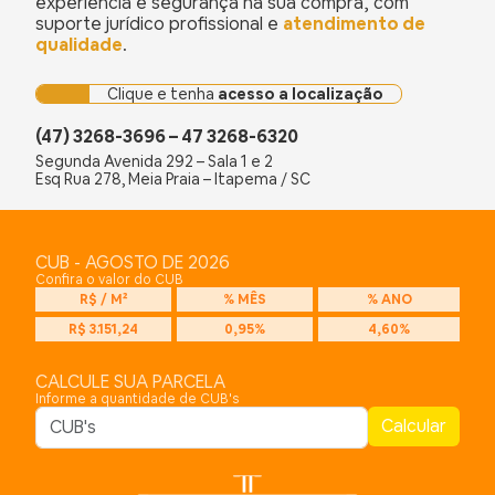
experiência e segurança na sua compra, com
suporte jurídico profissional e
atendimento de
qualidade
.
Clique e tenha
acesso a localização
(47) 3268-3696 – 47 3268-6320
Segunda Avenida 292 – Sala 1 e 2
Esq Rua 278, Meia Praia – Itapema / SC
CUB - AGOSTO DE 2026
Confira o valor do CUB
R$ / M²
% MÊS
% ANO
R$ 3.151,24
0,95%
4,60%
CALCULE SUA PARCELA
Informe a quantidade de CUB's
Calcular