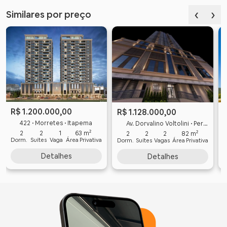
‹
›
Similares por preço
R$ 1.200.000,00
R$ 1.128.000,00
422 • Morretes • Itapema
Av. Dorvalino Voltolini • Perequê • Porto Belo
2
2
1
63 m²
2
2
2
82 m²
Dorm.
Suítes
Vaga
Área Privativa
Dorm.
Suítes
Vagas
Área Privativa
D
Detalhes
Detalhes