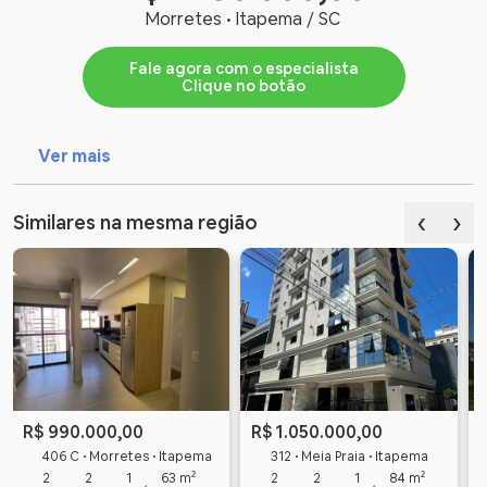
Morretes • Itapema / SC
Fale agora com o especialista
Clique no botão
Ver mais
‹
›
Similares na mesma região
R$ 990.000,00
R$ 1.050.000,00
406 C • Morretes • Itapema
312 • Meia Praia • Itapema
2
2
1
63 m²
2
2
1
84 m²