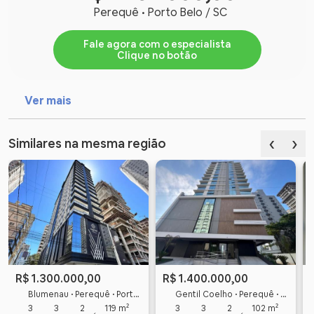
Perequê • Porto Belo / SC
Fale agora com o especialista
Clique no botão
Ver mais
‹
›
Similares na mesma região
R$ 1.300.000,00
R$ 1.400.000,00
Blumenau • Perequê • Porto Belo
Gentil Coelho • Perequê • Porto Belo
3
3
2
119 m²
3
3
2
102 m²