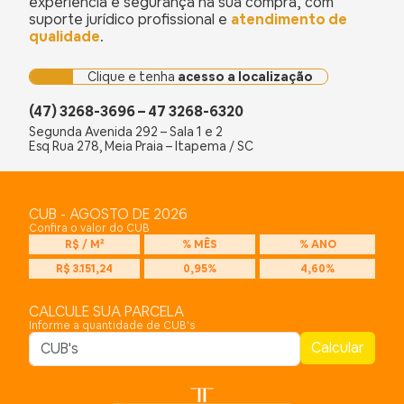
experiência e segurança na sua compra, com
suporte jurídico profissional e
atendimento de
qualidade
.
Clique e tenha
acesso a localização
(47) 3268-3696 – 47 3268-6320
Segunda Avenida 292 – Sala 1 e 2
Esq Rua 278, Meia Praia – Itapema / SC
CUB - AGOSTO DE 2026
Confira o valor do CUB
R$ / M²
% MÊS
% ANO
R$ 3.151,24
0,95%
4,60%
CALCULE SUA PARCELA
Informe a quantidade de CUB's
Calcular