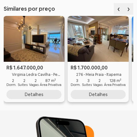
‹
›
Similares por preço
R$ 1.700.000,00
R$ 1.647.000,00
276 • Meia Praia • Itapema
Virginia Ledra Cavilha • Perequê • Porto Belo
3
3
2
128 m²
2
2
2
87 m²
Dorm.
Suítes
Vagas
Área Privativa
D
Dorm.
Suítes
Vagas
Área Privativa
Detalhes
Detalhes