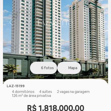
6
fotos
Mapa
LAZ-15199
4 dormitórios
4 suítes
2 vagas na garagem
126 m² de área privativa
R$ 1.818.000,00