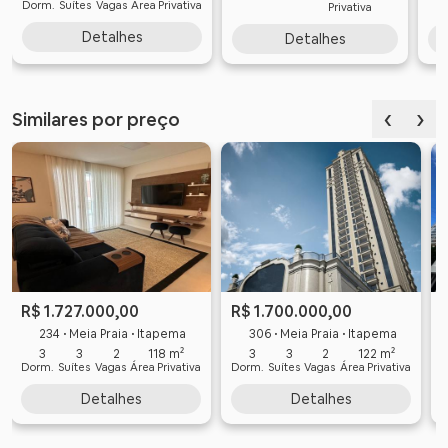
Dorm.
Suítes
Vagas
Área Privativa
Privativa
Detalhes
Detalhes
‹
›
Similares por preço
R$ 1.727.000,00
R$ 1.700.000,00
234 • Meia Praia • Itapema
306 • Meia Praia • Itapema
3
3
2
118 m²
3
3
2
122 m²
Dorm.
Suítes
Vagas
Área Privativa
Dorm.
Suítes
Vagas
Área Privativa
D
Detalhes
Detalhes