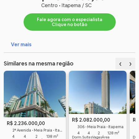
Centro • Itapema / SC
Fale agora com o especialista
Clique no botão
Ver mais
‹
›
Similares na mesma região
R$
R$ 2.082.000,00
R$ 2.236.000,00
306 • Meia Praia • Itapema
2ª Avenida • Meia Praia • Itapema
4
4
2
128 m²
4
4
2
138 m²
Dor
Dorm.
Suítes
Vagas
Área