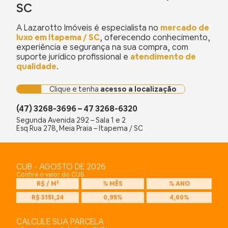
SC
A Lazarotto Imóveis é especialista no
mercado de
luxo em Itapema / SC
, oferecendo conhecimento,
experiência e segurança na sua compra, com
suporte jurídico profissional e
atendimento de
qualidade
.
Clique e tenha
acesso a localização
(47) 3268-3696 – 47 3268-6320
Segunda Avenida 292 – Sala 1 e 2
Esq Rua 278, Meia Praia – Itapema / SC
CUB - AGOSTO DE 2026
Confira o valor do CUB
R$ / M²
% MÊS
% ANO
R$ 3.151,24
0,95%
4,60%
CALCULE SUA PARCELA