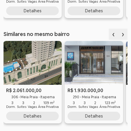
Dorm.
Suítes
Vagas
Área Privativa
Dorm.
Suítes
Vagas
Área Privativa
D
Detalhes
Detalhes
‹
›
Similares no mesmo bairro
R$ 2.061.000,00
R$ 1.930.000,00
306 • Meia Praia • Itapema
290 • Meia Praia • Itapema
3
3
2
109 m²
3
3
2
123 m²
Dorm.
Suítes
Vagas
Área Privativa
Dorm.
Suítes
Vagas
Área Privativa
D
Detalhes
Detalhes