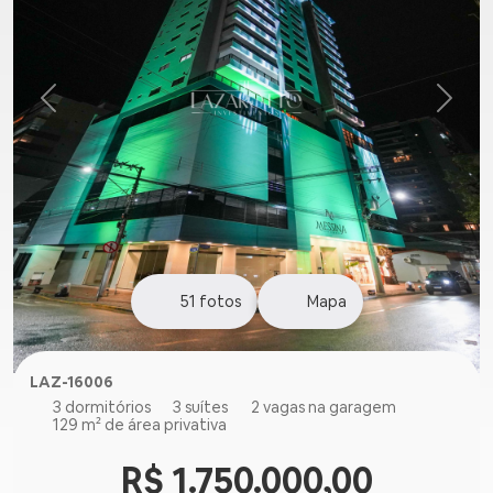
51
fotos
Mapa
LAZ-16006
3 dormitórios
3 suítes
2 vagas na garagem
129 m² de área privativa
R$ 1.750.000,00