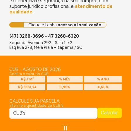
experiência e segurança na sua compra, com
suporte jurídico profissional e
atendimento de
qualidade
.
Clique e tenha
acesso a localização
(47) 3268-3696 – 47 3268-6320
Segunda Avenida 292 – Sala 1 e 2
Esq Rua 278, Meia Praia – Itapema / SC
CUB - AGOSTO DE 2026
Confira o valor do CUB
R$ / M²
% MÊS
% ANO
R$ 3.151,24
0,95%
4,60%
CALCULE SUA PARCELA
Informe a quantidade de CUB's
Calcular