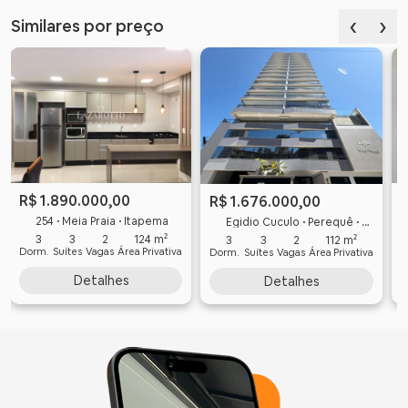
‹
›
Similares por preço
R$ 1.890.000,00
R$ 1.676.000,00
254 • Meia Praia • Itapema
Egidio Cuculo • Perequê • Porto Belo
3
3
2
124 m²
3
3
2
112 m²
Dorm.
Suítes
Vagas
Área Privativa
D
Dorm.
Suítes
Vagas
Área Privativa
Detalhes
Detalhes