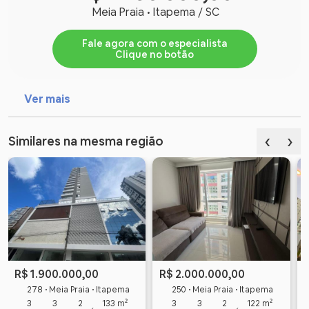
Meia Praia • Itapema / SC
Fale agora com o especialista
Clique no botão
Ver mais
‹
›
Similares na mesma região
R$ 1.900.000,00
R$ 2.000.000,00
278 • Meia Praia • Itapema
250 • Meia Praia • Itapema
3
3
2
133 m²
3
3
2
122 m²